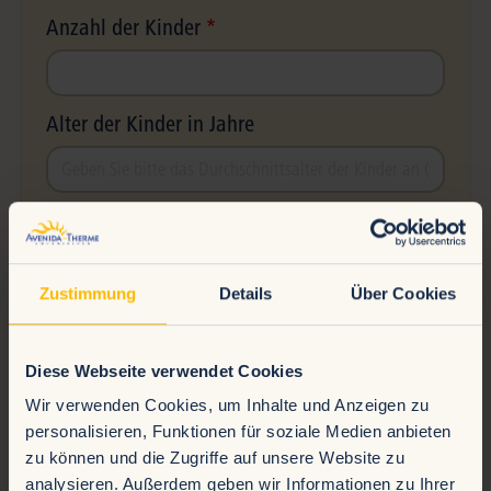
Anzahl der Kinder
Alter der Kinder in Jahre
Angaben zur Begleitgruppe
Name der Schule
Zustimmung
Details
Über Cookies
Anzahl Begleitpersonen
Diese Webseite verwendet Cookies
Wir verwenden Cookies, um Inhalte und Anzeigen zu
personalisieren, Funktionen für soziale Medien anbieten
Ansprechpartner
zu können und die Zugriffe auf unsere Website zu
analysieren. Außerdem geben wir Informationen zu Ihrer